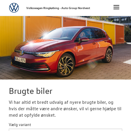
Volkswagen
Toggle
Volkswagen Ringkøbing - Auto Group Nordvest
naviga
FORSIDE
NYE PERSONBI
NYE VAREBILER
BRUGTE BILER
Brugtbilsafdel
Brugte biler
Finansiering
Vi har altid et bredt udvalg af nyere brugte biler, og
hvis der måtte være andre ønsker, vil vi gerne hjælpe til
Brugtbilsvurd
med at opfylde ønsket.
Autoriseret V
Vælg variant
Brugtbilsattes