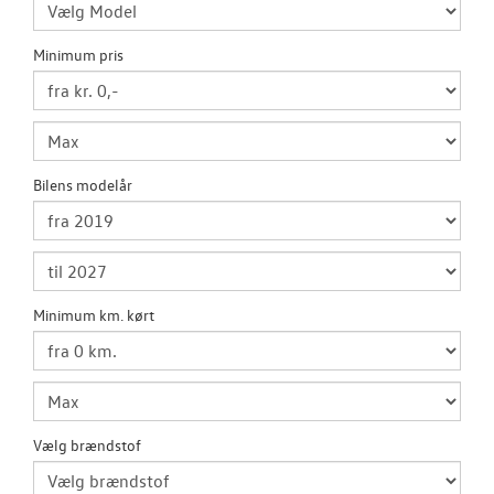
CALIFORNIA
Minimum pris
LEJ EN MINIBU
VÆRKSTED
Bilens modelår
RESERVEDELE
TILBEHØR
Minimum km. kørt
PLADEVÆRKST
BILPLEJE
Vælg brændstof
NYHEDER