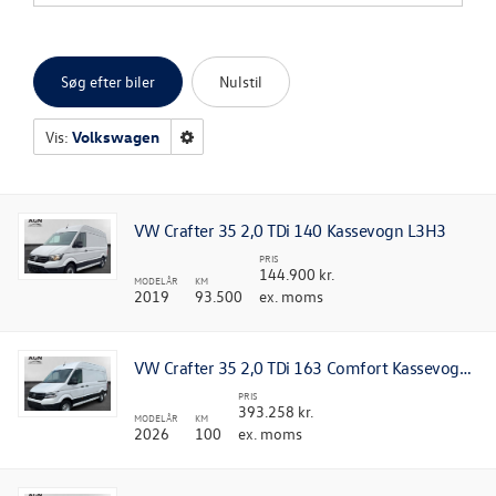
OM OS
Søg efter biler
Nulstil
Vis:
Volkswagen
VW Crafter 35 2,0 TDi 140 Kassevogn L3H3
PRIS
144.900 kr.
MODELÅR
KM
2019
93.500
ex. moms
VW Crafter 35 2,0 TDi 163 Comfort Kassevogn L3H2 aut. RWD
PRIS
393.258 kr.
MODELÅR
KM
2026
100
ex. moms