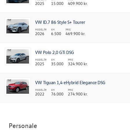
2025
15.000
409.900 kr.
VW ID.7 86 Style S+ Tourer
MODELÅR
KM
PRIS
2026
6.500
469.900 kr.
VW Polo 2,0 GTi DSG
MODELÅR
KM
PRIS
2025
35.000
324.900 kr.
VW Tiguan 1,4 eHybrid Elegance DSG
MODELÅR
KM
PRIS
2022
76.000
274.900 kr.
Personale