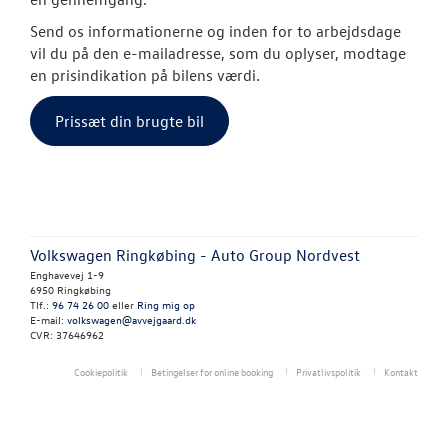
Send os informationerne og inden for to arbejdsdage
CALIFORNIA
vil du på den e-mailadresse, som du oplyser, modtage
en prisindikation på bilens værdi.
LEJ EN MINIBU
Prissæt din brugte bil
VÆRKSTED
RESERVEDELE
Volkswagen Ringkøbing - Auto Group Nordvest
TILBEHØR
Enghavevej 1-9
6950 Ringkøbing
Tlf.:
96 74 26 00
eller
Ring mig op
PLADEVÆRKST
E-mail:
volkswagen@avvejgaard.dk
CVR: 37646962
BILPLEJE
Cookiepolitik
Betingelser for online booking
Privatlivspolitik
Kontakt
NYHEDER