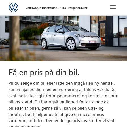
Volkswagen
Toggle
Volkswagen Ringkøbing - Auto Group Nordvest
naviga
FORSIDE
NYE PERSONBI
NYE VAREBILER
BRUGTE BILER
Få en pris på din bil.
Brugtbilsafdel
Vil du sælge din bil eller lade den indgå i en ny handel,
kan vi hjælpe dig med en vurdering af bilens værdi. Du
Finansiering
skal indtaste registreringsnummeret og fortælle os om
bilens stand. Du har også mulighed for at sende os
Brugtbilsvurd
billeder af bilen, gerne så vi kan se bilen ude- og
indefra. Det hjælper os til at give en mere præcis
Autoriseret V
vurdering af bilen. Den endelige pris fastsætter vi ved
Brugtbilsattes
en gennemgang.