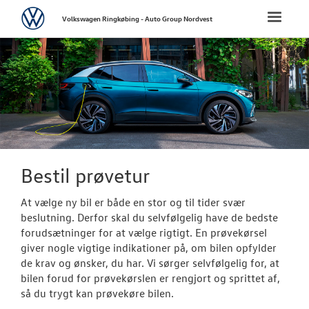
Volkswagen
Toggle
Volkswagen Ringkøbing - Auto Group Nordvest
naviga
FORSIDE
NYE PERSONBI
Bestil prøvetu
Book en salgs
Bestil prøvetur
Byg din Volks
At vælge ny bil er både en stor og til tider svær
beslutning. Derfor skal du selvfølgelig have de bedste
Finansiering
forudsætninger for at vælge rigtigt. En prøvekørsel
giver nogle vigtige indikationer på, om bilen opfylder
Privatleasing
de krav og ønsker, du har. Vi sørger selvfølgelig for, at
bilen forud for prøvekørslen er rengjort og sprittet af,
Vejen til et be
så du trygt kan prøvekøre bilen.
Elektrisk Volks