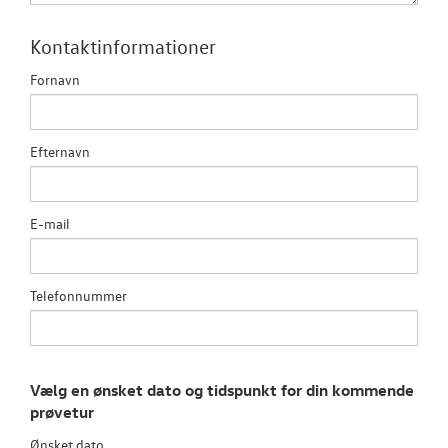
ID.7 og ID.7 T
Kontaktinformationer
Den nye Tigua
Fornavn
Garanti
Efternavn
NYE VAREBILER
E-mail
BRUGTE BILER
CALIFORNIA
Telefonnummer
LEJ EN MINIBU
VÆRKSTED
Vælg en ønsket dato og tidspunkt for din kommende
prøvetur
RESERVEDELE
Ønsket dato