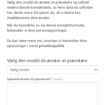
Vælg den model du ønsker at prøvekøre og udfyld
nedenstående kontaktdata. Jo flere data du udfylder
Modeller
her, desto mere tid sparer du, så vi bedre kan
imødekomme dine ønsker.
ID. Polo
Når du kontakter os via denne kontaktformular,
behandler vi dine personoplysninger.
Aktuelle kam
Du kan læse mere om, hvordan vi behandler dine
ID.3 Neo
oplysninger i vores
privatlivspolitik
.
Pendlerleasin
Vælg den model du ønsker at prøvekøre
ID. Cross
ID.4
Specielle ønsker til prøveturen?
ID.5
T-Roc
ID. Buzz