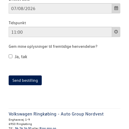
TILBEHØR
Tidspunkt
PLADEVÆRKST
BILPLEJE
Gem mine oplysninger til fremtidige henvendelser?
Ja, tak
NYHEDER
OM OS
Volkswagen Ringkøbing - Auto Group Nordvest
Enghavevej 1-9
6950 Ringkøbing
Tlf.:
96 74 26 00
eller
Ring mig op