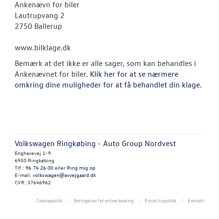
RESERVEDELE
Ankenævn for biler
Lautrupvang 2
2750 Ballerup
TILBEHØR
www.bilklage.dk
PLADEVÆRKST
Bemærk at det ikke er alle sager, som kan behandles i
Ankenævnet for biler.
Klik her for at se nærmere
BILPLEJE
omkring dine muligheder for at få behandlet din klage.
NYHEDER
OM OS
Volkswagen Ringkøbing - Auto Group Nordvest
Enghavevej 1-9
Kontakt
6950 Ringkøbing
Tlf.:
96 74 26 00
eller
Ring mig op
E-mail:
volkswagen@avvejgaard.dk
Personale
CVR: 37646962
Job og karrier
Cookiepolitik
Betingelser for online booking
Privatlivspolitik
Kontakt