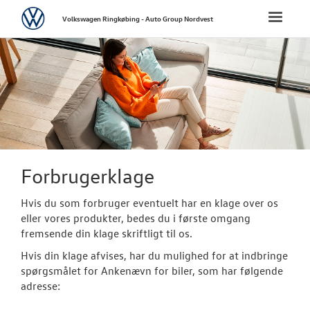
Volkswagen
Toggle
Volkswagen Ringkøbing - Auto Group Nordvest
naviga
FORSIDE
NYE PERSONBI
NYE VAREBILER
BRUGTE BILER
Forbrugerklage
Hvis du som forbruger eventuelt har en klage over os
CALIFORNIA
eller vores produkter, bedes du i første omgang
fremsende din klage skriftligt til os.
LEJ EN MINIBU
Hvis din klage afvises, har du mulighed for at indbringe
spørgsmålet for Ankenævn for biler, som har følgende
VÆRKSTED
adresse: