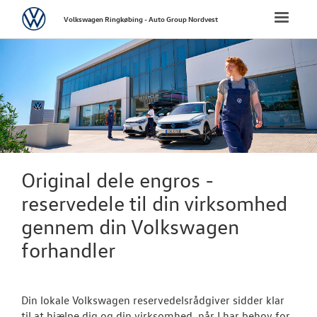
Volkswagen
Toggle
Volkswagen Ringkøbing - Auto Group Nordvest
naviga
FORSIDE
NYE PERSONBI
NYE VAREBILER
BRUGTE BILER
Original dele engros -
reservedele til din virksomhed
CALIFORNIA
gennem din Volkswagen
forhandler
LEJ EN MINIBU
VÆRKSTED
Din lokale Volkswagen reservedelsrådgiver sidder klar
til at hjælpe dig og din virksomhed, når I har behov for