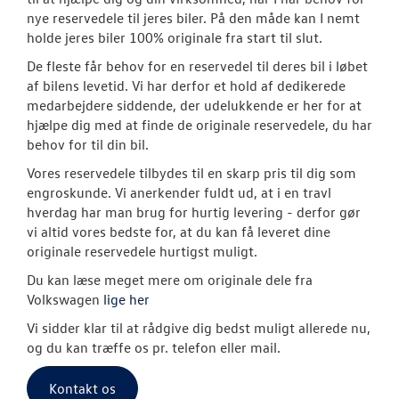
RESERVEDELE
nye reservedele til jeres biler. På den måde kan I nemt
holde jeres biler 100% originale fra start til slut.
Originale Dele
De fleste får behov for en reservedel til deres bil i løbet
af bilens levetid. Vi har derfor et hold af dedikerede
TILBEHØR
medarbejdere siddende, der udelukkende er her for at
hjælpe dig med at finde de originale reservedele, du har
PLADEVÆRKST
behov for til din bil.
Vores reservedele tilbydes til en skarp pris til dig som
BILPLEJE
engroskunde. Vi anerkender fuldt ud, at i en travl
hverdag har man brug for hurtig levering - derfor gør
vi altid vores bedste for, at du kan få leveret dine
NYHEDER
originale reservedele hurtigst muligt.
OM OS
Du kan læse meget mere om originale dele fra
Volkswagen
lige her
Vi sidder klar til at rådgive dig bedst muligt allerede nu,
og du kan træffe os pr. telefon eller mail.
Kontakt os