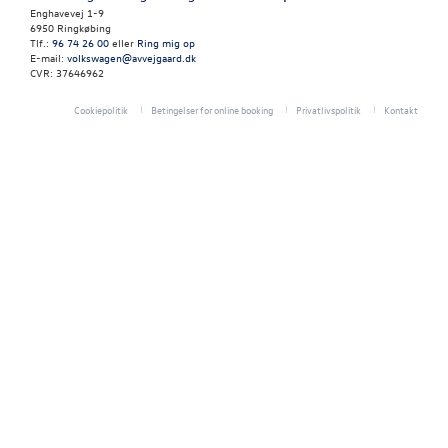
RESERVEDELE
Enghavevej 1-9
6950 Ringkøbing
Tlf.:
96 74 26 00
eller
Ring mig op
TILBEHØR
E-mail:
volkswagen@avvejgaard.dk
CVR: 37646962
PLADEVÆRKST
Cookiepolitik
Betingelser for online booking
Privatlivspolitik
Kontakt
BILPLEJE
NYHEDER
OM OS