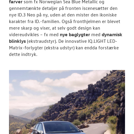
farver
som fx Norwegian Sea Blue Metallic og
gennemtænkte detaljer på fronten iscenesætter den
nye ID.3 Neo på ny, uden at den mister den ikoniske
karakter fra ID.-familien. Også fronthjelmen er blevet
mere skarp og viser, at selv godt design kan
videreudvikles – fx med
nye baglygter
med
dynamisk
blinklys
(ekstraudstyr). De innovative IQ.LIGHT LED-
Matrix-forlygter (ekstra udstyr) kan endda forstærke
dette indtryk.