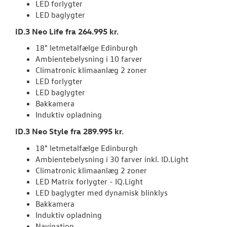
LED forlygter
LED baglygter
TILBEHØR
ID.3 Neo Life fra 264.995 kr.
18" letmetalfælge Edinburgh
PLADEVÆRKST
Ambientebelysning i 10 farver
Climatronic klimaanlæg 2 zoner
BILPLEJE
LED forlygter
LED baglygter
NYHEDER
Bakkamera
Induktiv opladning
OM OS
ID.3 Neo Style fra 289.995 kr.
18" letmetalfælge Edinburgh
Ambientebelysning i 30 farver inkl. ID.Light
Climatronic klimaanlæg 2 zoner
LED Matrix forlygter - IQ.Light
LED baglygter med dynamisk blinklys
Bakkamera
Induktiv opladning
Navigation