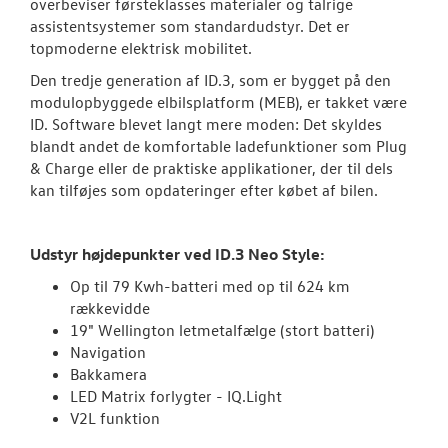
overbeviser førsteklasses materialer og talrige
assistentsystemer som standardudstyr. Det er
Modeller
topmoderne elektrisk mobilitet.
Den tredje generation af ID.3, som er bygget på den
ID. Polo
modulopbyggede elbilsplatform (MEB), er takket være
ID. Software blevet langt mere moden: Det skyldes
Aktuelle kam
blandt andet de komfortable ladefunktioner som Plug
& Charge eller de praktiske applikationer, der til dels
ID.3 Neo
kan tilføjes som opdateringer efter købet af bilen.
Pendlerleasin
Udstyr højdepunkter ved ID.3 Neo Style:
ID. Cross
Op til 79 Kwh-batteri med op til 624 km
ID.4
rækkevidde
19" Wellington letmetalfælge (stort batteri)
ID.5
Navigation
Bakkamera
T-Roc
LED Matrix forlygter - IQ.Light
V2L funktion
ID. Buzz