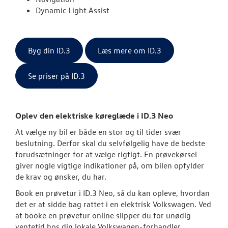
Dynamic Light Assist
Byg din ID.3
Læs mere om ID.3
Se priser på ID.3
Oplev den elektriske køreglæde i ID.3 Neo
At vælge ny bil er både en stor og til tider svær
beslutning. Derfor skal du selvfølgelig have de bedste
forudsætninger for at vælge rigtigt. En prøvekørsel
giver nogle vigtige indikationer på, om bilen opfylder
de krav og ønsker, du har.
Book en prøvetur i ID.3 Neo, så du kan opleve, hvordan
det er at sidde bag rattet i en elektrisk
Volkswagen
. Ved
at booke en prøvetur online slipper du for unødig
ventetid hos din lokale
Volkswagen
-forhandler.