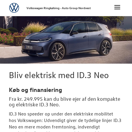
Volkswagen
Toggle
Volkswagen Ringkøbing - Auto Group Nordvest
naviga
FORSIDE
NYE PERSONBI
Bestil prøvetu
Book en salgs
Bliv elektrisk med ID.3 Neo
Byg din Volks
Køb og finansiering
Finansiering
Fra kr. 249.995 kan du blive ejer af den kompakte
og elektriske ID.3 Neo.
Privatleasing
ID.3 Neo speeder op under den elektriske mobilitet
Vejen til et be
hos
Volkswagen
: Udvendigt giver de tydelige linjer ID.3
Neo en mere moden fremtoning, indvendigt
Elektrisk Volks