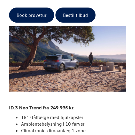
ID.7 og ID.7 T
Book prøvetur
Bestil tilbud
Den nye Tigua
Garanti
NYE VAREBILER
BRUGTE BILER
CALIFORNIA
LEJ EN MINIBU
ID.3 Neo Trend fra 249.995 kr.
VÆRKSTED
18" stålfælge med hjulkapsler
Ambientebelysning i 10 farver
Climatronic klimaanlæg 1 zone
RESERVEDELE