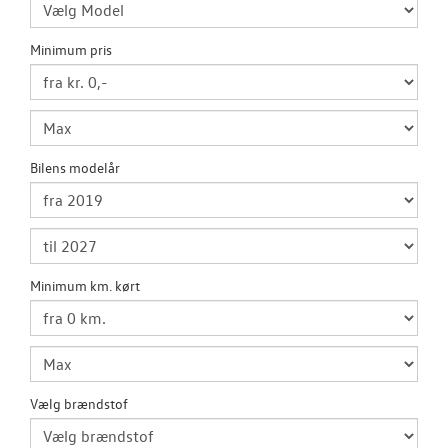
CALIFORNIA
Minimum pris
LEJ EN MINIBU
VÆRKSTED
Bilens modelår
RESERVEDELE
TILBEHØR
Minimum km. kørt
PLADEVÆRKST
BILPLEJE
Vælg brændstof
NYHEDER