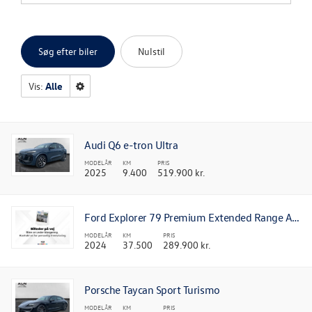
OM OS
Søg efter biler
Nulstil
Vis:
Alle
Audi Q6 e-tron Ultra
MODELÅR
KM
PRIS
2025
9.400
519.900 kr.
Ford Explorer 79 Premium Extended Range AWD
MODELÅR
KM
PRIS
2024
37.500
289.900 kr.
Porsche Taycan Sport Turismo
MODELÅR
KM
PRIS