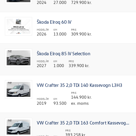
2024
27.000
729.900 kr.
Škoda Elroq 60 iV
MODELÅR
KM
PRIS
2026
13.000
309.900 kr.
Škoda Elroq 85 iV Selection
MODELÅR
KM
PRIS
2027
1.000
339.900 kr.
VW Crafter 35 2,0 TDi 140 Kassevogn L3H3
PRIS
144.900 kr.
MODELÅR
KM
2019
93.500
ex. moms
VW Crafter 35 2,0 TDi 163 Comfort Kassevogn L3H2 aut. RWD
PRIS
393.258 kr.