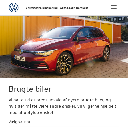
Volkswagen
Toggle
Volkswagen Ringkøbing - Auto Group Nordvest
naviga
FORSIDE
NYE PERSONBI
NYE VAREBILER
BRUGTE BILER
Brugtbilsafdel
Brugte biler
Finansiering
Vi har altid et bredt udvalg af nyere brugte biler, og
hvis der måtte være andre ønsker, vil vi gerne hjælpe til
Brugtbilsvurd
med at opfylde ønsket.
Autoriseret V
Vælg variant
Brugtbilsattes